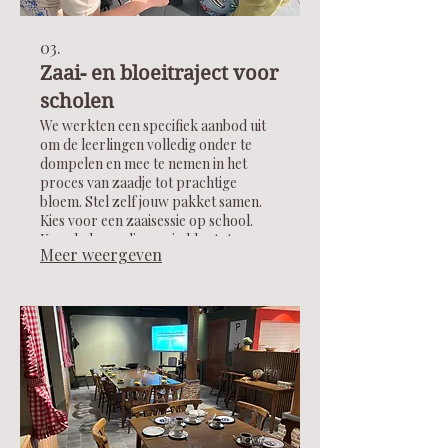
03.
Zaai- en bloeitraject voor
scholen
We werkten een specifiek aanbod uit
om de leerlingen volledig onder te
dompelen en mee te nemen in het
proces van zaadje tot prachtige
bloem. Stel zelf jouw pakket samen.
Kies voor een zaaisessie op school.
Kweek de zaadjes op in klas tot ze
Meer weergeven
groot genoeg zijn om naar de
bloemenpluktuin te verhuizen. Kies
voor een tweede onderdeel en breng
een bezoek aan de bloemenpluktuin.
Beide onderdelen zijn ook apart te
plannen. Of andere voorstellen bekijk
ik graag samen met jullie.