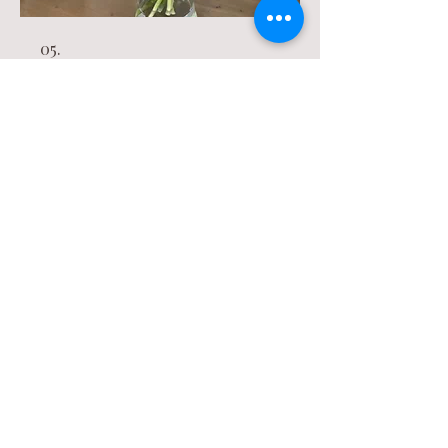
05.
Bloemenabonnement
voor bedrijven
Krijg wekelijks of tweewekelijks een
boeketje geleverd rechtstreeks
geplukt uit de bloemenpluktuin,
volledig op het ritme van de natuur én
lokaal gekweekt! Indien gewenst met
een verse en propere vaas bij elke
levering.
Meer weergeven